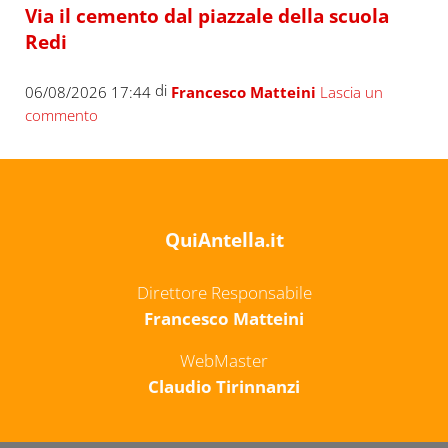
Via il cemento dal piazzale della scuola
Redi
di
06/08/2026 17:44
Francesco Matteini
Lascia un
commento
QuiAntella.it
Direttore Responsabile
Francesco Matteini
WebMaster
Claudio Tirinnanzi