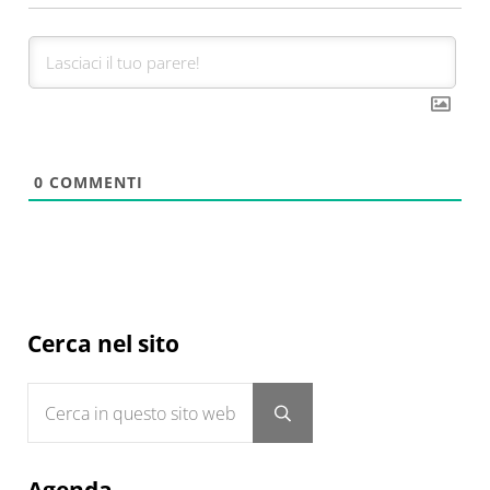
0
COMMENTI
Sidebar
Cerca nel sito
Cerca in questo sito web
Submit search
Agenda