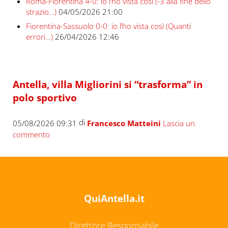
Roma-Fiorentina 4-0: io l’ho vista così (-3 alla fine dello
strazio…)
04/05/2026 21:00
Fiorentina-Sassuolo 0-0: io l’ho vista così (Quanti
errori…)
26/04/2026 12:46
Antella, villa Migliorini si “trasforma” in
polo sportivo
di
05/08/2026 09:31
Francesco Matteini
Lascia un
commento
QuiAntella.it
Direttore Responsabile