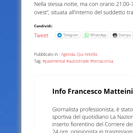
Nella stessa notte, ma con orario 21:00-7:
ovest”, situata all’interno del suddetto tra
Condividi:
Tweet
Telegram
WhatsApp
Stampa
Pubblicato in :
Agenda
,
Qui Antella
Tag:
#pavimental #autostrade #terzacorsia
Info
Francesco Matteini
Giornalista professionista, è sta
sportiva del quotidiano La Nazio
inserto fiorentino del Corriere d
24 ore, opinionista in trasmissioni