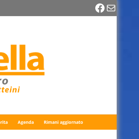
Faceboo
Email
rita
Agenda
Rimani aggiornato