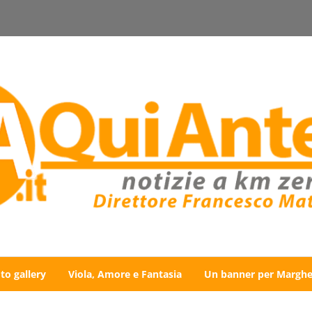
to gallery
Viola, Amore e Fantasia
Un banner per Marghe