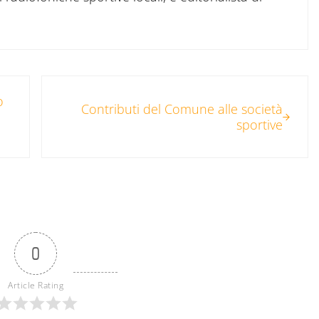
Post successivo:
o
Contributi del Comune alle società
sportive
0
Article Rating