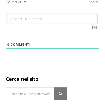
Iscriviti
Accedi
0
COMMENTI
Sidebar
Cerca nel sito
Cerca in questo sito web
Submit search