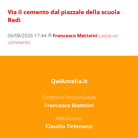
Via il cemento dal piazzale della scuola
Redi
di
06/08/2026 17:44
Francesco Matteini
Lascia un
commento
QuiAntella.it
Direttore Responsabile
Francesco Matteini
WebMaster
Claudio Tirinnanzi