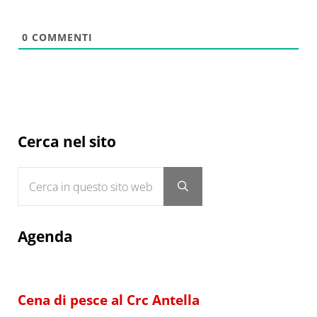
0
COMMENTI
Sidebar
Cerca nel sito
Cerca in questo sito web
Submit search
Agenda
Cena di pesce al Crc Antella