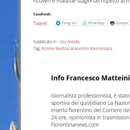
ricoveri e malattie stagionali rispetto ai
Condividi:
Tweet
Telegram
WhatsApp
Stampa
Pubblicato in :
Qui Antella
Tag:
#osma #asltoscanacentro #annunziata
Info
Francesco Matteini
Giornalista professionista, è sta
sportiva del quotidiano La Nazio
inserto fiorentino del Corriere d
24 ore, opinionista in trasmissioni
Fiorentinanews.com