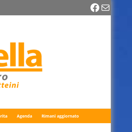
Faceboo
Email
rita
Agenda
Rimani aggiornato