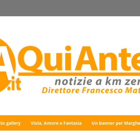
to gallery
Viola, Amore e Fantasia
Un banner per Marghe