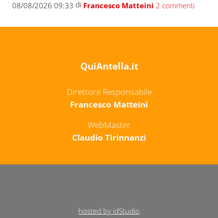
di
08/08/2026 09:33
Francesco Matteini
2 commenti
QuiAntella.it
Direttore Responsabile
Francesco Matteini
WebMaster
Claudio Tirinnanzi
hosted by idStudio