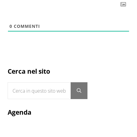
0
COMMENTI
Sidebar
Cerca nel sito
Cerca in questo sito web
Submit search
Agenda