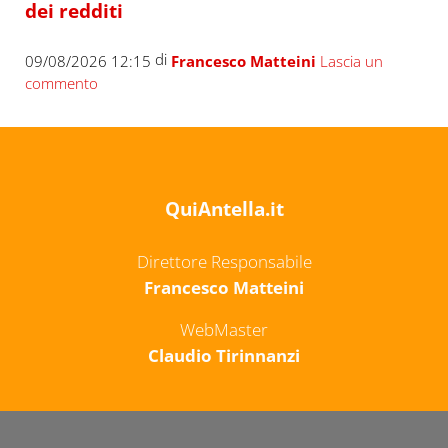
dei redditi
di
09/08/2026 12:15
Francesco Matteini
Lascia un
commento
QuiAntella.it
Direttore Responsabile
Francesco Matteini
WebMaster
Claudio Tirinnanzi