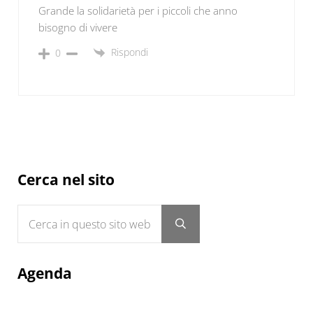
Grande la solidarietà per i piccoli che anno
bisogno di vivere
Rispondi
0
Sidebar
Cerca nel sito
Cerca in questo sito web
Submit search
Agenda