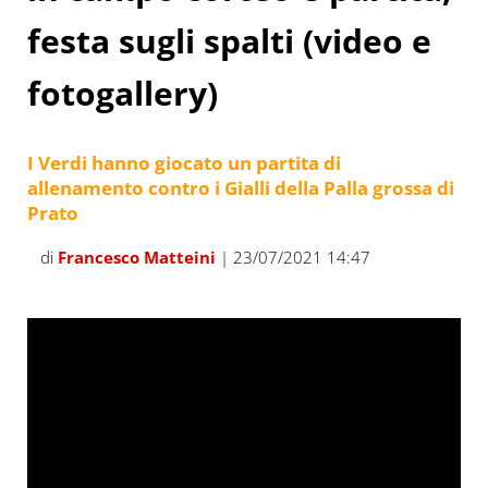
festa sugli spalti (video e
fotogallery)
I Verdi hanno giocato un partita di
allenamento contro i Gialli della Palla grossa di
Prato
di
Francesco Matteini
| 23/07/2021 14:47