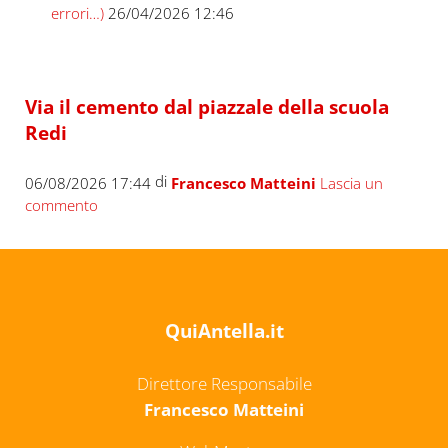
errori…)
26/04/2026 12:46
Via il cemento dal piazzale della scuola
Redi
di
06/08/2026 17:44
Francesco Matteini
Lascia un
commento
QuiAntella.it
Direttore Responsabile
Francesco Matteini