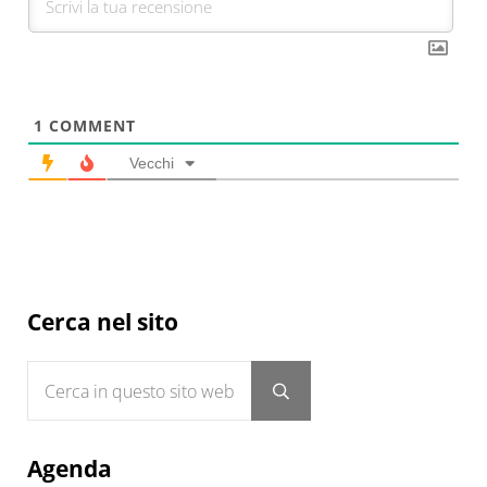
1
COMMENT
Vecchi
Sidebar
Cerca nel sito
Cerca in questo sito web
Submit search
Agenda