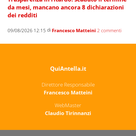
da mesi, mancano ancora 8 dichiarazioni
dei redditi
di
09/08/2026 12:15
Francesco Matteini
2 commenti
QuiAntella.it
Direttore Responsabile
Francesco Matteini
WebMaster
Claudio Tirinnanzi