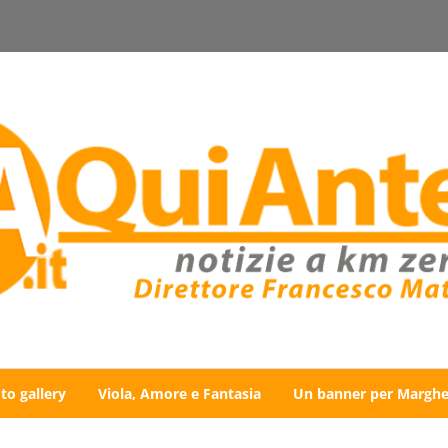
to gallery
Viola, Amore e Fantasia
Un banner per Marghe