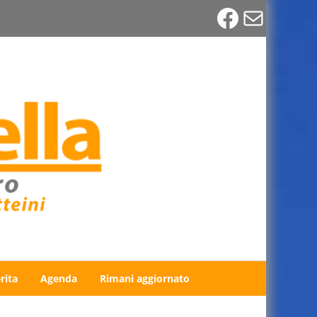
Faceboo
Email
rita
Agenda
Rimani aggiornato