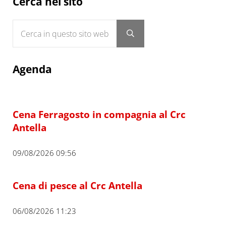
Sidebar
Cerca nel sito
Cerca in questo sito web
Submit search
Agenda
Cena Ferragosto in compagnia al Crc
Antella
09/08/2026 09:56
Cena di pesce al Crc Antella
06/08/2026 11:23