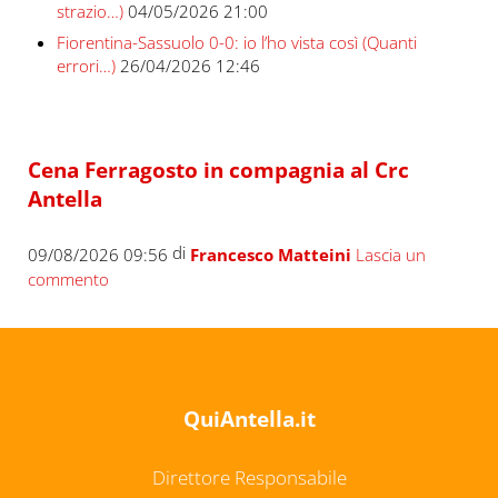
strazio…)
04/05/2026 21:00
Fiorentina-Sassuolo 0-0: io l’ho vista così (Quanti
errori…)
26/04/2026 12:46
Cena Ferragosto in compagnia al Crc
Antella
di
09/08/2026 09:56
Francesco Matteini
Lascia un
commento
QuiAntella.it
Direttore Responsabile