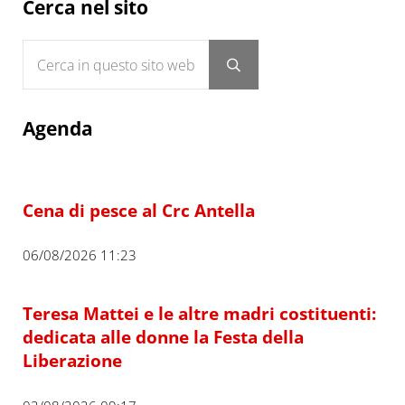
Sidebar
Cerca nel sito
Cerca in questo sito web
Submit search
Agenda
Cena di pesce al Crc Antella
06/08/2026 11:23
Teresa Mattei e le altre madri costituenti:
dedicata alle donne la Festa della
Liberazione