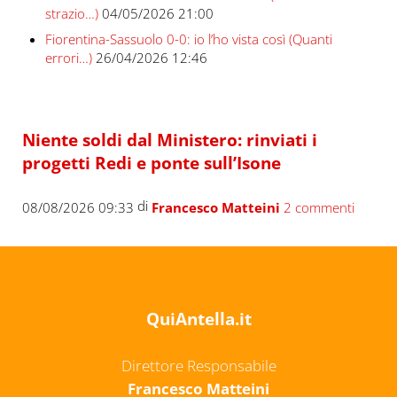
strazio…)
04/05/2026 21:00
Fiorentina-Sassuolo 0-0: io l’ho vista così (Quanti
errori…)
26/04/2026 12:46
Niente soldi dal Ministero: rinviati i
progetti Redi e ponte sull’Isone
di
08/08/2026 09:33
Francesco Matteini
2 commenti
QuiAntella.it
Direttore Responsabile
Francesco Matteini