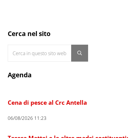
Sidebar
Cerca nel sito
Cerca in questo sito web
Submit search
Agenda
Cena di pesce al Crc Antella
06/08/2026 11:23
Teresa Mattei e le altre madri costituenti: