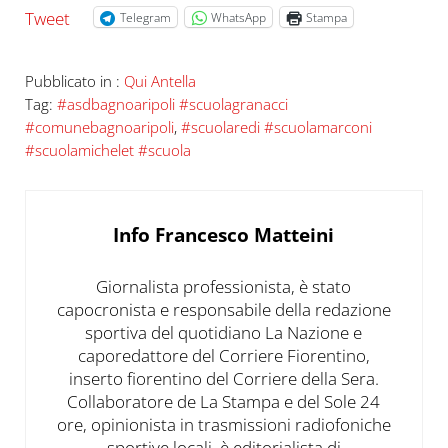
Tweet
Telegram
WhatsApp
Stampa
Pubblicato in :
Qui Antella
Tag:
#asdbagnoaripoli #scuolagranacci
#comunebagnoaripoli
,
#scuolaredi #scuolamarconi
#scuolamichelet #scuola
Info
Francesco Matteini
Giornalista professionista, è stato
capocronista e responsabile della redazione
sportiva del quotidiano La Nazione e
caporedattore del Corriere Fiorentino,
inserto fiorentino del Corriere della Sera.
Collaboratore de La Stampa e del Sole 24
ore, opinionista in trasmissioni radiofoniche
sportive locali, è editorialista di