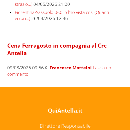
strazio…)
04/05/2026 21:00
Fiorentina-Sassuolo 0-0: io l’ho vista così (Quanti
errori…)
26/04/2026 12:46
Cena Ferragosto in compagnia al Crc
Antella
di
09/08/2026 09:56
Francesco Matteini
Lascia un
commento
QuiAntella.it
Direttore Responsabile