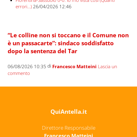
Fiorentina-Sassuolo 0-0: io l’ho vista così (Quanti
errori…)
26/04/2026 12:46
“Le colline non si toccano e il Comune non
è un passacarte”: sindaco soddisfatto
dopo la sentenza del Tar
di
06/08/2026 10:35
Francesco Matteini
Lascia un
commento
QuiAntella.it
Direttore Responsabile
Francesco Matteini