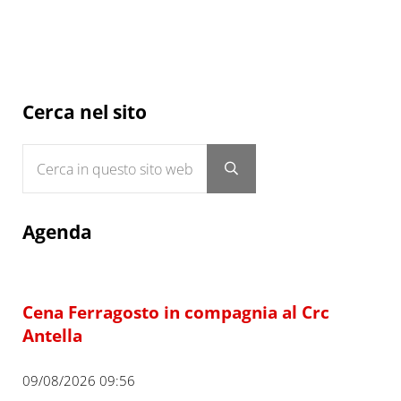
Sidebar
Cerca nel sito
Cerca in questo sito web
Submit search
Agenda
Cena Ferragosto in compagnia al Crc
Antella
09/08/2026 09:56