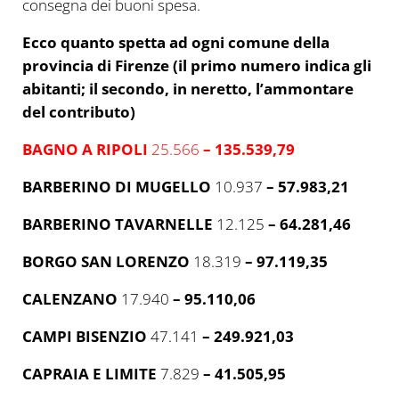
consegna dei buoni spesa.
Ecco quanto spetta ad ogni comune della
provincia di Firenze (il primo numero indica gli
abitanti; il secondo, in neretto, l’ammontare
del contributo)
BAGNO A RIPOLI
25.566
– 135.539,79
BARBERINO DI MUGELLO
10.937
– 57.983,21
BARBERINO TAVARNELLE
12.125
– 64.281,46
BORGO SAN LORENZO
18.319
– 97.119,35
CALENZANO
17.940
– 95.110,06
CAMPI BISENZIO
47.141
– 249.921,03
CAPRAIA E LIMITE
7.829
– 41.505,95