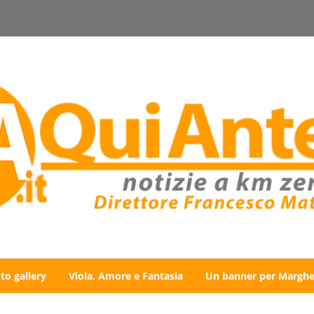
to gallery
Viola, Amore e Fantasia
Un banner per Marghe