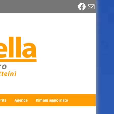
Faceboo
Email
rita
Agenda
Rimani aggiornato