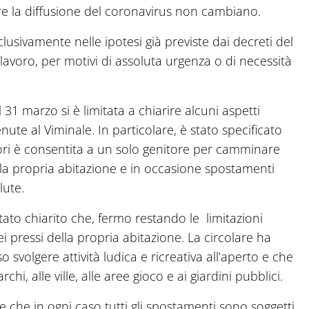
re la diffusione del coronavirus non cambiano.
lusivamente nelle ipotesi già previste dai decreti del
 lavoro, per motivi di assoluta urgenza o di necessità
 31 marzo si è limitata a chiarire alcuni aspetti
enute al Viminale. In particolare, è stato specificato
minori è consentita a un solo genitore per camminare
la propria abitazione e in occasione spostamenti
lute.
stato chiarito che, fermo restando le limitazioni
 pressi della propria abitazione. La circolare ha
 svolgere attività ludica e ricreativa all’aperto e che
hi, alle ville, alle aree gioco e ai giardini pubblici.
 che in ogni caso tutti gli spostamenti sono soggetti