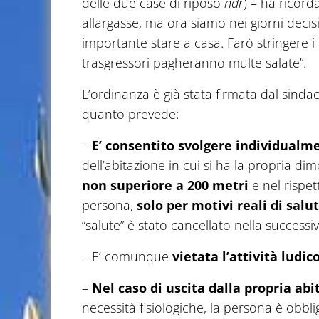
delle due case di riposo
ndr
) – ha ricorda
allargasse, ma ora siamo nei giorni decisi
importante stare a casa. Farò stringere i 
trasgressori pagheranno multe salate”.
L’ordinanza è già stata firmata dal sinda
quanto prevede:
–
E’ consentito svolgere individualm
dell’abitazione in cui si ha la propria 
non superiore a 200 metri
e nel rispet
persona,
solo per motivi reali di salut
“salute” è stato cancellato nella success
– E’ comunque
vietata l’attività ludic
–
Nel caso di uscita dalla propria ab
necessità fisiologiche, la persona è obbl