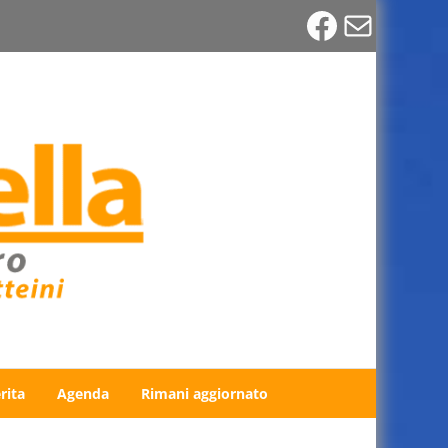
Faceboo
Email
rita
Agenda
Rimani aggiornato