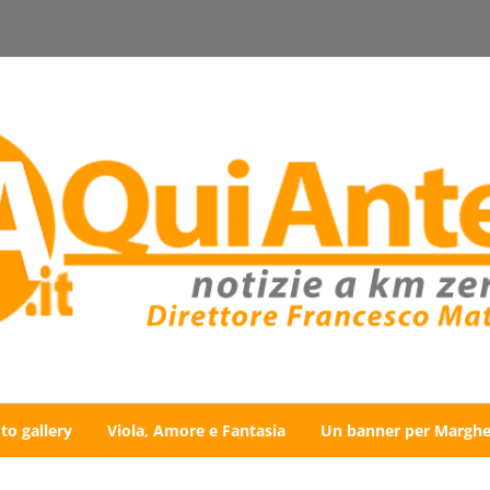
to gallery
Viola, Amore e Fantasia
Un banner per Marghe