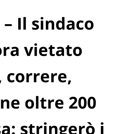
– Il sindaco
ora vietato
 correre,
ane oltre 200
a: stringerò i