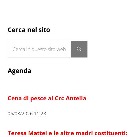
Sidebar
Cerca nel sito
Cerca in questo sito web
Submit search
Agenda
Cena di pesce al Crc Antella
06/08/2026 11:23
Teresa Mattei e le altre madri costituenti: