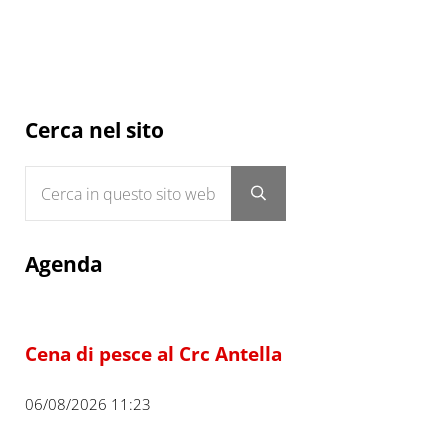
Sidebar
Cerca nel sito
Cerca in questo sito web
Submit search
Agenda
Cena di pesce al Crc Antella
06/08/2026 11:23