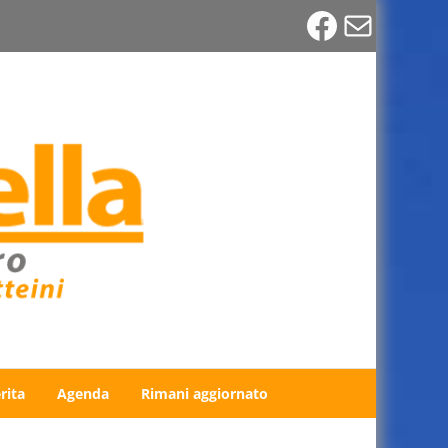
Faceboo
Email
rita
Agenda
Rimani aggiornato