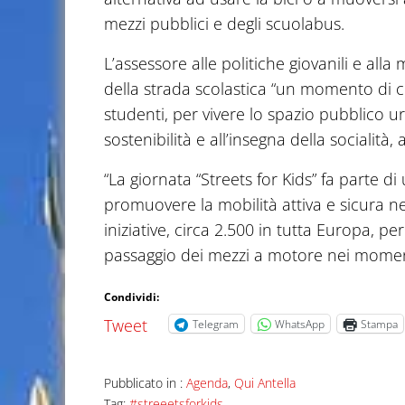
mezzi pubblici e degli scuolabus.
L’assessore alle politiche giovanili e all
della strada scolastica “un momento di c
studenti, per vivere lo spazio pubblico u
sostenibilità e all’insegna della socialità
“La giornata “Streets for Kids” fa parte
promuovere la mobilità attiva e sicura ne
iniziative, circa 2.500 in tutta Europa, p
passaggio dei mezzi a motore nei moment
Condividi:
Tweet
Telegram
WhatsApp
Stampa
Pubblicato in :
Agenda
,
Qui Antella
Tag:
#streeetsforkids