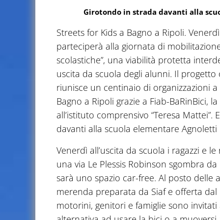
Girotondo in strada davanti alla scuo
Streets for Kids a Bagno a Ripoli. Vener
parteciperà alla giornata di mobilitazion
scolastiche”, una viabilità protetta interd
uscita da scuola degli alunni. Il progett
riunisce un centinaio di organizzazioni a
Bagno a Ripoli grazie a Fiab-BaRinBici, la
all’istituto comprensivo “Teresa Mattei”. E
davanti alla scuola elementare Agnoletti
Venerdì all’uscita da scuola i ragazzi e l
una via Le Plessis Robinson sgombra da m
sarà uno spazio car-free. Al posto delle a
merenda preparata da Siaf e offerta dal C
motorini, genitori e famiglie sono invitati
alternativa ad usare la bici o a muoversi