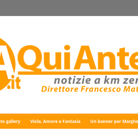
to gallery
Viola, Amore e Fantasia
Un banner per Marghe