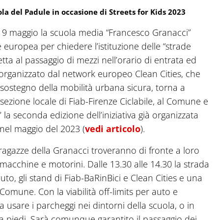
la del Padule in occasione di Streets for Kids 2023
dì 9 maggio la scuola media “Francesco Granacci”
e europea per chiedere l’istituzione delle “strade
etta al passaggio di mezzi nell’orario di entrata ed
o organizzato dal network europeo Clean Cities, che
 sostegno della mobilità urbana sicura, torna a
 sezione locale di Fiab-Firenze Ciclabile, al Comune e
’ la seconda edizione dell’iniziativa già organizzata
 nel maggio del 2023 (
vedi articolo
).
e ragazze della Granacci troveranno di fronte a loro
acchine e motorini. Dalle 13.30 alle 14.30 la strada
uto, gli stand di Fiab-BaRinBici e Clean Cities e una
omune. Con la viabilità off-limits per auto e
 a usare i parcheggi nei dintorni della scuola, o in
 a piedi. Sarà comunque garantito il passaggio dei