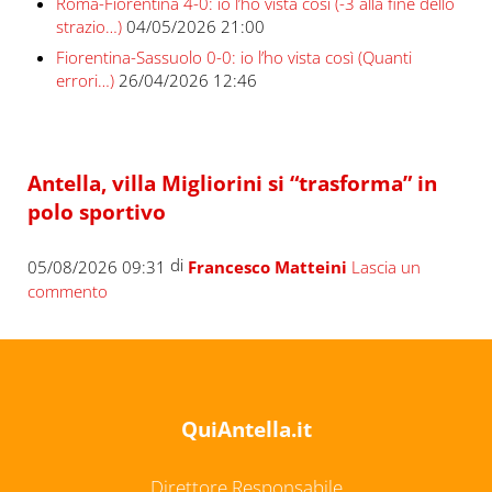
Roma-Fiorentina 4-0: io l’ho vista così (-3 alla fine dello
strazio…)
04/05/2026 21:00
Fiorentina-Sassuolo 0-0: io l’ho vista così (Quanti
errori…)
26/04/2026 12:46
Antella, villa Migliorini si “trasforma” in
polo sportivo
di
05/08/2026 09:31
Francesco Matteini
Lascia un
commento
QuiAntella.it
Direttore Responsabile