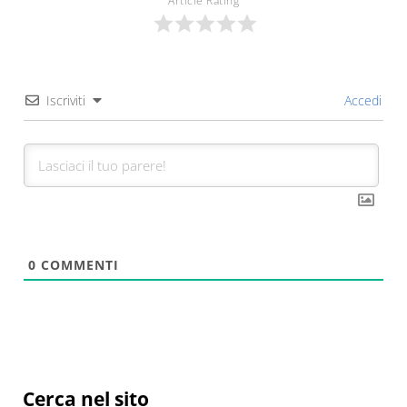
Article Rating
Iscriviti
Accedi
0
COMMENTI
Sidebar
Cerca nel sito