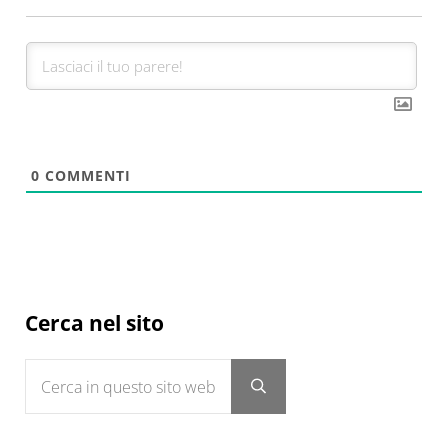
0
COMMENTI
Sidebar
Cerca nel sito
Cerca in questo sito web
Submit search