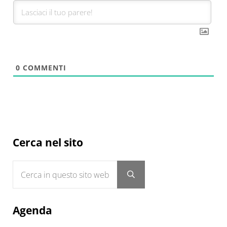
0
COMMENTI
Sidebar
Cerca nel sito
Cerca in questo sito web
Submit search
Agenda