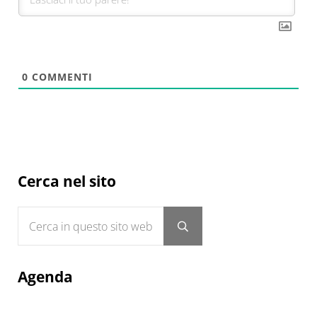
0
COMMENTI
Sidebar
Cerca nel sito
Cerca in questo sito web
Submit search
Agenda