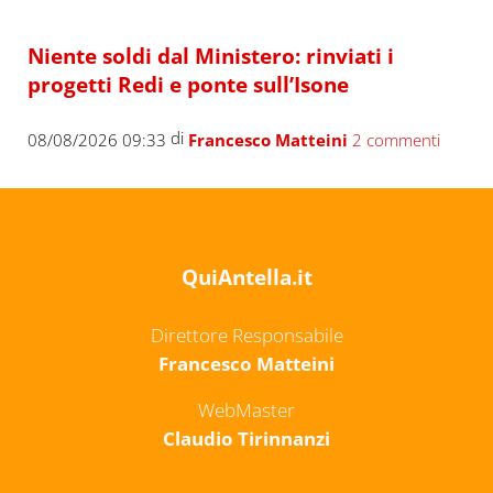
Niente soldi dal Ministero: rinviati i
progetti Redi e ponte sull’Isone
di
08/08/2026 09:33
Francesco Matteini
2 commenti
QuiAntella.it
Direttore Responsabile
Francesco Matteini
WebMaster
Claudio Tirinnanzi