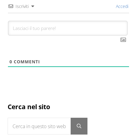
Iscriviti
Accedi
0
COMMENTI
Sidebar
Cerca nel sito
Cerca in questo sito web
Submit search