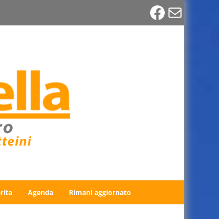
Faceboo
Email
rita
Agenda
Rimani aggiornato