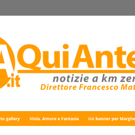
to gallery
Viola, Amore e Fantasia
Un banner per Marghe