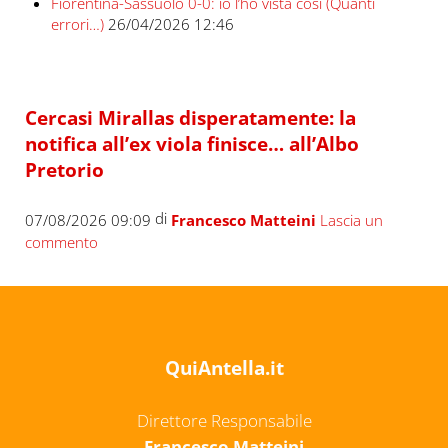
Fiorentina-Sassuolo 0-0: io l’ho vista così (Quanti
errori…)
26/04/2026 12:46
Cercasi Mirallas disperatamente: la
notifica all’ex viola finisce… all’Albo
Pretorio
di
07/08/2026 09:09
Francesco Matteini
Lascia un
commento
QuiAntella.it
Direttore Responsabile
Francesco Matteini