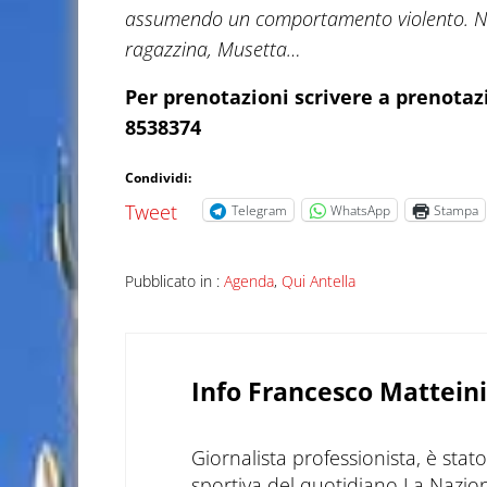
assumendo un comportamento violento. Ne c
ragazzina, Musetta…
Per prenotazioni scrivere a prenotaz
8538374
Condividi:
Tweet
Telegram
WhatsApp
Stampa
Pubblicato in :
Agenda
,
Qui Antella
Info
Francesco Matteini
Giornalista professionista, è sta
sportiva del quotidiano La Nazio