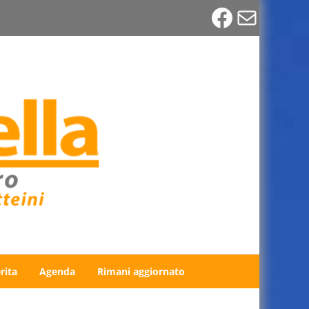
Faceboo
Email
rita
Agenda
Rimani aggiornato