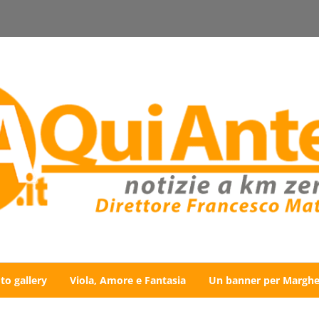
to gallery
Viola, Amore e Fantasia
Un banner per Marghe