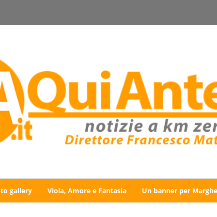
to gallery
Viola, Amore e Fantasia
Un banner per Marghe