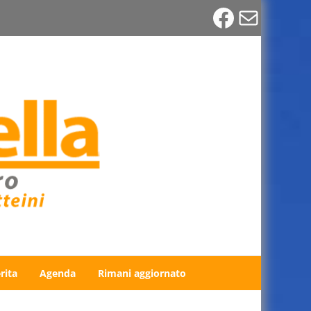
Faceboo
Email
rita
Agenda
Rimani aggiornato