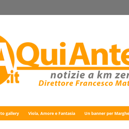
to gallery
Viola, Amore e Fantasia
Un banner per Marghe