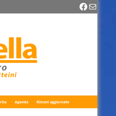
Faceboo
Email
rita
Agenda
Rimani aggiornato