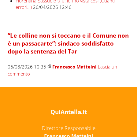
Fiorentina-Sassuolo 0-0: io l’ho vista così (Quanti
errori…)
26/04/2026 12:46
“Le colline non si toccano e il Comune non
è un passacarte”: sindaco soddisfatto
dopo la sentenza del Tar
di
06/08/2026 10:35
Francesco Matteini
Lascia un
commento
QuiAntella.it
Direttore Responsabile
Francesco Matteini