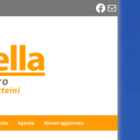
Faceboo
Email
rita
Agenda
Rimani aggiornato