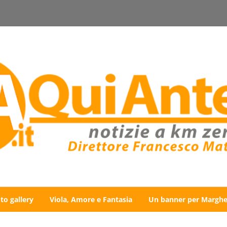
to gallery
Viola, Amore e Fantasia
Un banner per Marghe