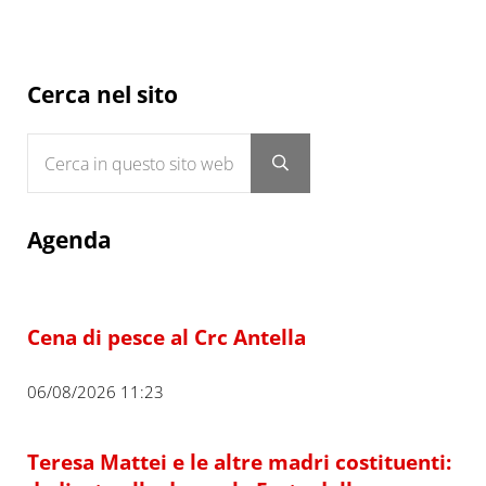
Sidebar
Cerca nel sito
Cerca in questo sito web
Submit search
Agenda
Cena di pesce al Crc Antella
06/08/2026 11:23
Teresa Mattei e le altre madri costituenti: