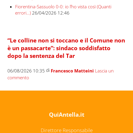
Fiorentina-Sassuolo 0-0: io l’ho vista così (Quanti
errori…)
26/04/2026 12:46
“Le colline non si toccano e il Comune non
è un passacarte”: sindaco soddisfatto
dopo la sentenza del Tar
di
06/08/2026 10:35
Francesco Matteini
Lascia un
commento
QuiAntella.it
Direttore Responsabile