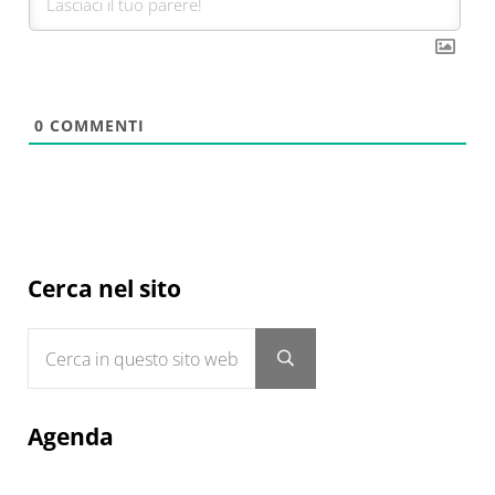
0
COMMENTI
Sidebar
Cerca nel sito
Cerca in questo sito web
Submit search
Agenda