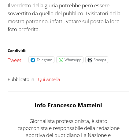
Il verdetto della giuria potrebbe però essere
sovvertito da quello del pubblico. I visitatori della
mostra potranno, infatti, votare sul posto la loro
foto preferita.
La foto di Laura Pinarelli prima classificata
La
Condividi:
Tweet
Telegram
WhatsApp
Stampa
Pubblicato in :
Qui Antella
Info
Francesco Matteini
Giornalista professionista, è stato
capocronista e responsabile della redazione
sportiva del quotidiano La Nazione e