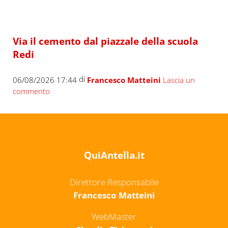
Via il cemento dal piazzale della scuola
Redi
di
06/08/2026 17:44
Francesco Matteini
Lascia un
commento
QuiAntella.it
Direttore Responsabile
Francesco Matteini
WebMaster