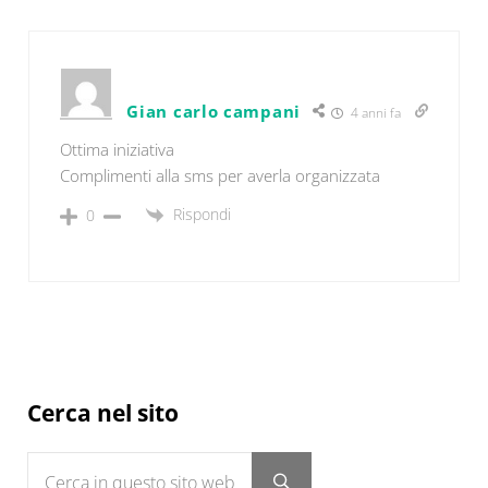
Gian carlo campani
4 anni fa
Ottima iniziativa
Complimenti alla sms per averla organizzata
Rispondi
0
Sidebar
Cerca nel sito
Cerca in questo sito web