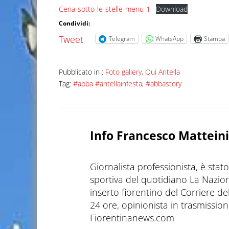
Cena-sotto-le-stelle-menu-1
Download
Condividi:
Tweet
Telegram
WhatsApp
Stampa
Pubblicato in :
Foto gallery
,
Qui Antella
Tag:
#abba #antellainfesta
,
#abbastory
Info
Francesco Matteini
Giornalista professionista, è sta
sportiva del quotidiano La Nazio
inserto fiorentino del Corriere d
24 ore, opinionista in trasmissioni
Fiorentinanews.com