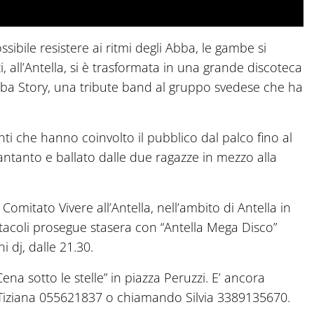
ossibile resistere ai ritmi degli Abba, le gambe si
, all’Antella, si è trasformata in una grande discoteca
 Abba Story, una tribute band al gruppo svedese che ha
nti che hanno coinvolto il pubblico dal palco fino al
antanto e ballato dalle due ragazze in mezzo alla
omitato Vivere all’Antella, nell’ambito di Antella in
ttacoli prosegue stasera con “Antella Mega Disco”
 dj, dalle 21.30.
na sotto le stelle” in piazza Peruzzi. E’ ancora
a Tiziana 055621837 o chiamando Silvia 3389135670.