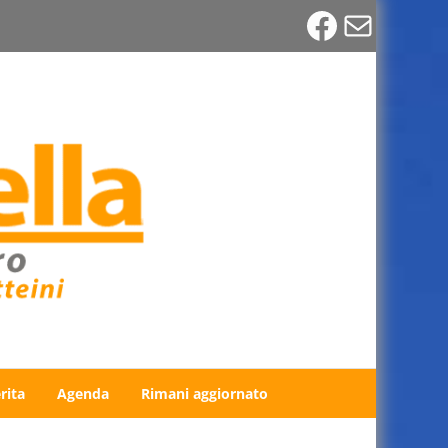
Faceboo
Email
rita
Agenda
Rimani aggiornato