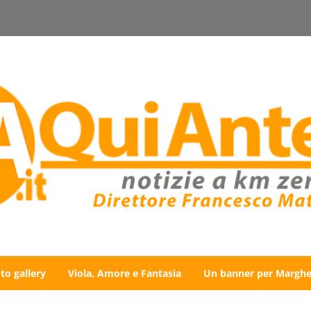
to gallery
Viola, Amore e Fantasia
Un banner per Marghe