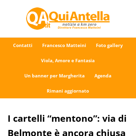
Passa al contenuto principale
Skip to after header navigation
Skip to site footer
Uno sguardo su Antella e dintorni
QuiAntella.it
Contatti
Francesco Matteini
Foto gallery
Viola, Amore e Fantasia
Un banner per Margherita
Agenda
Rimani aggiornato
I cartelli “mentono”: via di
Belmonte è ancora chiusa