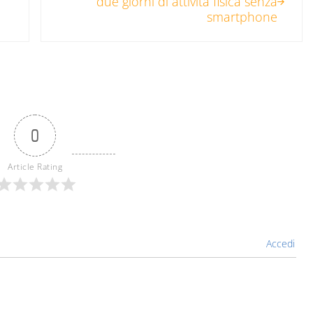
due giorni di attività fisica senza
smartphone
0
Article Rating
Accedi