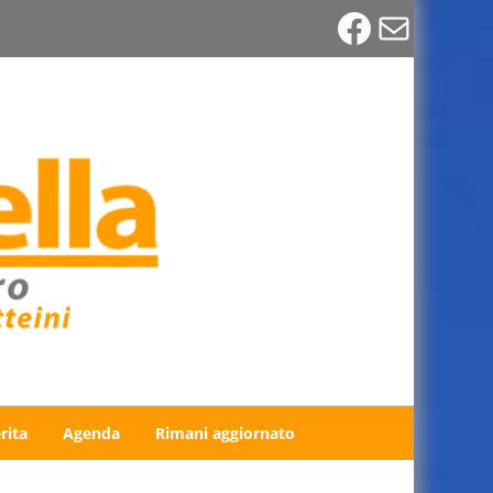
Faceboo
Email
rita
Agenda
Rimani aggiornato