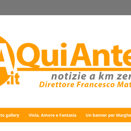
to gallery
Viola, Amore e Fantasia
Un banner per Marghe