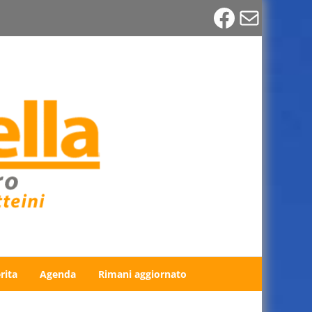
Faceboo
Email
rita
Agenda
Rimani aggiornato