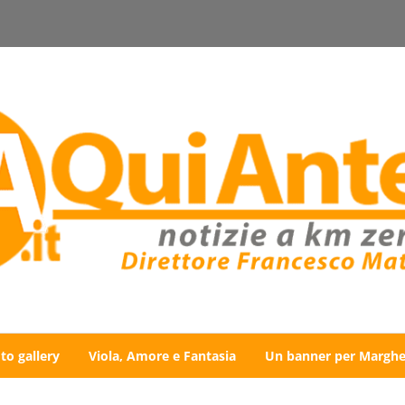
to gallery
Viola, Amore e Fantasia
Un banner per Marghe