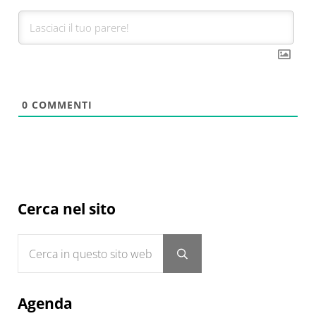
0
COMMENTI
Sidebar
Cerca nel sito
Cerca in questo sito web
Submit search
Agenda