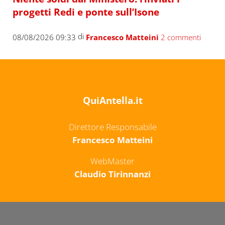
progetti Redi e ponte sull’Isone
di
08/08/2026 09:33
Francesco Matteini
2 commenti
QuiAntella.it
Direttore Responsabile
Francesco Matteini
WebMaster
Claudio Tirinnanzi