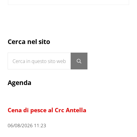
Sidebar
Cerca nel sito
Cerca in questo sito web
Submit search
Agenda
Cena di pesce al Crc Antella
06/08/2026 11:23