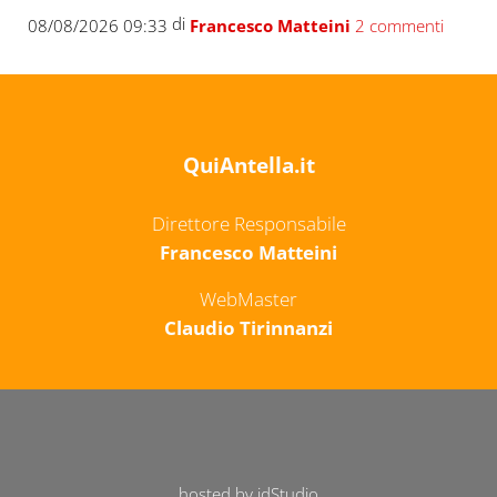
di
08/08/2026 09:33
Francesco Matteini
2 commenti
QuiAntella.it
Direttore Responsabile
Francesco Matteini
WebMaster
Claudio Tirinnanzi
hosted by idStudio