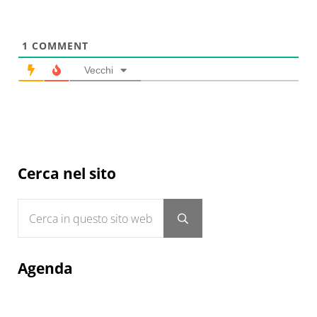
1
COMMENT
Vecchi
Sidebar
Cerca nel sito
Cerca in questo sito web
Submit search
Agenda