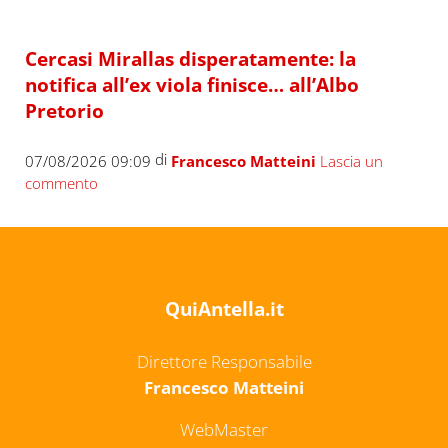
Cercasi Mirallas disperatamente: la
notifica all’ex viola finisce… all’Albo
Pretorio
di
07/08/2026 09:09
Francesco Matteini
Lascia un
commento
QuiAntella.it
Direttore Responsabile
Francesco Matteini
WebMaster