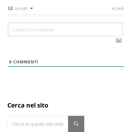
Iscriviti
Accedi
0
COMMENTI
Sidebar
Cerca nel sito
Cerca in questo sito web
Submit search