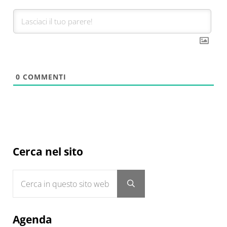
0
COMMENTI
Sidebar
Cerca nel sito
Cerca in questo sito web
Submit search
Agenda