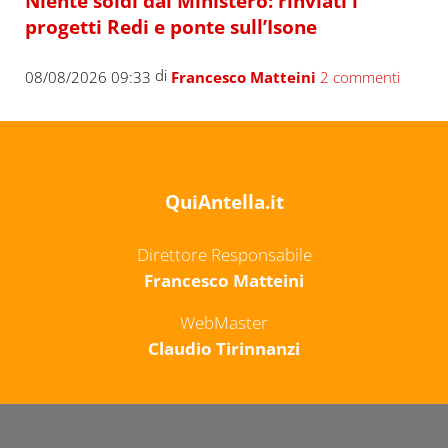
Niente soldi dal Ministero: rinviati i
progetti Redi e ponte sull’Isone
di
08/08/2026 09:33
Francesco Matteini
2 commenti
QuiAntella.it
Direttore Responsabile
Francesco Matteini
WebMaster
Claudio Tirinnanzi