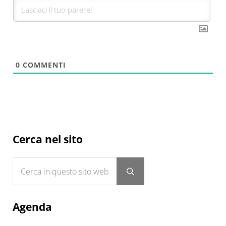
0
COMMENTI
Sidebar
Cerca nel sito
Cerca in questo sito web
Submit search
Agenda