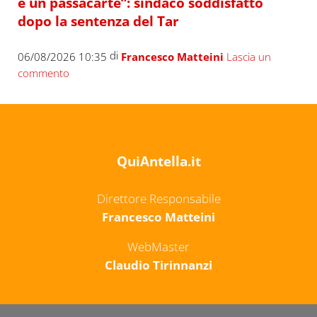
è un passacarte”: sindaco soddisfatto
dopo la sentenza del Tar
di
06/08/2026 10:35
Francesco Matteini
Lascia un
commento
QuiAntella.it
Direttore Responsabile
Francesco Matteini
WebMaster
Claudio Tirinnanzi