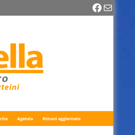
Faceboo
Email
rita
Agenda
Rimani aggiornato