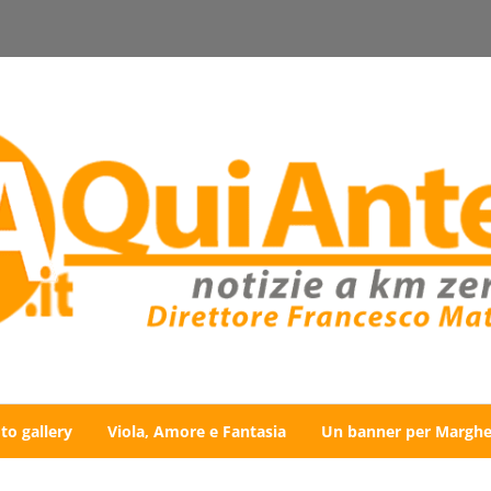
to gallery
Viola, Amore e Fantasia
Un banner per Marghe