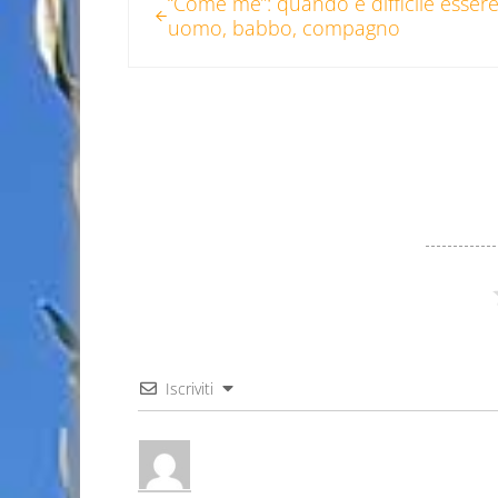
“Come me”: quando è difficile esser
uomo, babbo, compagno
Iscriviti