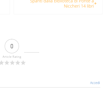
e
Spariti dalla biblioteca di Ponte a
Niccheri 14 libri
0
Article Rating
Accedi