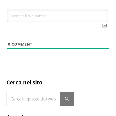
0
COMMENTI
Sidebar
Cerca nel sito
Cerca in questo sito web
Submit search