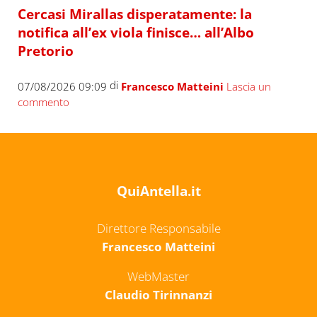
Cercasi Mirallas disperatamente: la
notifica all’ex viola finisce… all’Albo
Pretorio
di
07/08/2026 09:09
Francesco Matteini
Lascia un
commento
QuiAntella.it
Direttore Responsabile
Francesco Matteini
WebMaster
Claudio Tirinnanzi